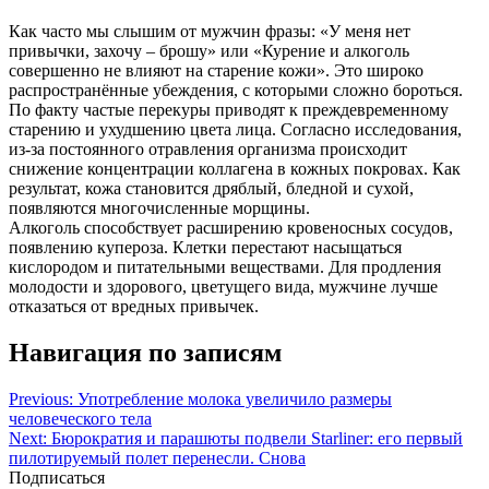
Как часто мы слышим от мужчин фразы: «У меня нет
привычки, захочу – брошу» или «Курение и алкоголь
совершенно не влияют на старение кожи». Это широко
распространённые убеждения, с которыми сложно бороться.
По факту частые перекуры приводят к преждевременному
старению и ухудшению цвета лица. Согласно исследования,
из-за постоянного отравления организма происходит
снижение концентрации коллагена в кожных покровах. Как
результат, кожа становится дряблый, бледной и сухой,
появляются многочисленные морщины.
Алкоголь способствует расширению кровеносных сосудов,
появлению купероза. Клетки перестают насыщаться
кислородом и питательными веществами. Для продления
молодости и здорового, цветущего вида, мужчине лучше
отказаться от вредных привычек.
Навигация по записям
Previous:
Употребление молока увеличило размеры
человеческого тела
Next:
Бюрократия и парашюты подвели Starliner: его первый
пилотируемый полет перенесли. Снова
Подписаться