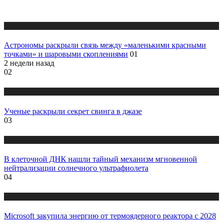
Публикации
Астрономы раскрыли связь между «маленькими красными
точками» и шаровыми скоплениями
01
2 недели назад
02
Публикации
Ученые раскрыли секрет свинга в джазе
03
Публикации
В клеточной ДНК нашли тайный механизм мгновенной
нейтрализации солнечного ультрафиолета
04
Публикации
Microsoft закупила энергию от термоядерного реактора с 2028