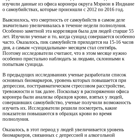
изучили данные из офиса коронера округа Мэрион в Индиане
о самоубийствах, которые произошли с 2012 по 2016 год.
Выяснилось, что смертность от самоубийств в самом деле
значительно увеличивалась в течение недели полнолуния.
Особенно заметной эта корреляция была для людей старше 55
лет. Изучили ученые и то, когда суицид совершается особенно
часто. Оказалось, пик самоубийств приходится на 15-16 часов
дня, а самым «суицидальным» месяцем стал сентябрь.
Поэтому исследователи считают, что в этом месяце нужно
особенно пристально наблюдать за людьми, склонными к
попыткам суицида.
В предыдущих исследованиях ученые разработали список
основных биомаркеров, уровень которых повышается при
депрессии, посттравматическом стрессовом расстройстве,
тревожности и так далее. Поскольку в распоряжении офиса
коронера были анализы образцов крови, взятых у людей,
совершивших самоубийство, ученые получили возможность
изучить их. Исследователи решили посмотреть, какие
показатели повышаются в образцах крови во время
полнолуния.
Оказалось, в этот период у людей увеличивается уровень
биомаркеров, связанных с депрессией и алкогольной