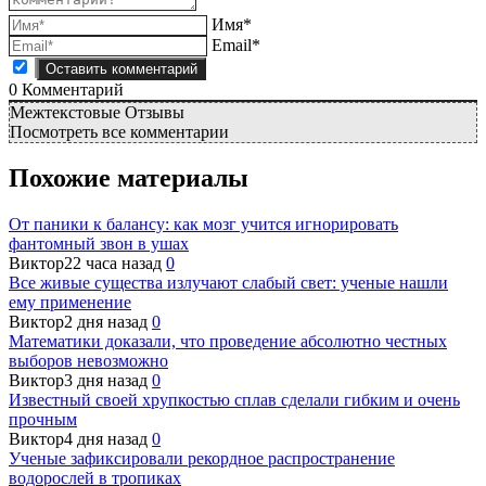
Имя*
Email*
0
Комментарий
Межтекстовые Отзывы
Посмотреть все комментарии
Похожие материалы
От паники к балансу: как мозг учится игнорировать
фантомный звон в ушах
Виктор
22 часа назад
0
Все живые существа излучают слабый свет: ученые нашли
ему применение
Виктор
2 дня назад
0
Математики доказали, что проведение абсолютно честных
выборов невозможно
Виктор
3 дня назад
0
Известный своей хрупкостью сплав сделали гибким и очень
прочным
Виктор
4 дня назад
0
Ученые зафиксировали рекордное распространение
водорослей в тропиках