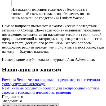
Извержения вулканов тоже могут блокировать
солнечный свет, вызывая «года без лета», но это
лишь временное средство / © Lindsey Wasson
Немало вопросов вызывают и экологические последствия
затемнения Солнца. Даже если «зонт» остановит глобальное
потепление, не окажется ли население Земли на грани новой,
продовольственной катастрофы, когда сократится количество
тепла и света, доступного растениям? Все эти вопросы
необходимо решить прежде, чем приступить к постройке, ведь
на кону — будущее планеты.
Исследование опубликовано в журнале
Acta Astronautica
.
Навигация по записям
Previous:
Человечество впервые непреднамеренно изменило
форму спутника астероида
Next:
Ученые создают биосенсор для экспресс-диагностики
стресса и токсикологического загрязнения
Подписаться
Уведомить о