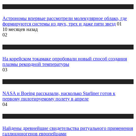
Публикации
Астрономы впервые рассмотрели молекулярное облако, где
формируются системы из двух, трех и даже пяти звезд
01
10 месяцев назад
02
Публикации
На корейском токамаке опробовали новый способ создания
плазмы рекордной температуры
03
Публикации
NASA и Boeing рассказали, насколько Starliner готов к
первому пилотируемому полету в апреле
04
Публикации
Найдены древнейшие свидетельства ритуального применения
галлюциногенов европейцами