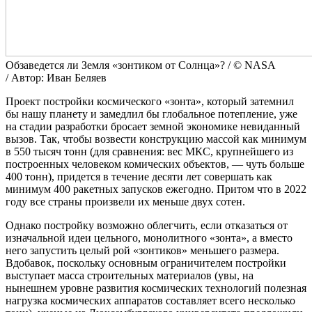
Обзаведется ли Земля «зонтиком от Солнца»? / © NASA
/ Автор: Иван Беляев
Проект постройки космического «зонта», который затемнил
бы нашу планету и замедлил бы глобальное потепление, уже
на стадии разработки бросает земной экономике невиданный
вызов. Так, чтобы возвести конструкцию массой как минимум
в 550 тысяч тонн (для сравнения: вес МКС, крупнейшего из
построенных человеком комических объектов, — чуть больше
400 тонн), придется в течение десяти лет совершать как
минимум 400 ракетных запусков ежегодно. Притом что в 2022
году все страны произвели их меньше двух сотен.
Однако постройку возможно облегчить, если отказаться от
изначальной идеи цельного, монолитного «зонта», а вместо
него запустить целый рой «зонтиков» меньшего размера.
Вдобавок, поскольку основным ограничителем постройки
выступает масса строительных материалов (увы, на
нынешнем уровне развития космических технологий полезная
нагрузка космических аппаратов составляет всего несколько