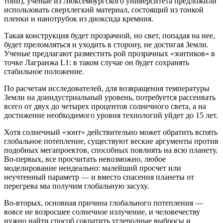
тонн), ученые из Люксембургского университета предложили
использовать сверхлегкий материал, состоящий из тонкой
пленки и нанотрубок из диоксида кремния.
Такая конструкция будет прозрачной, но свет, попадая на нее,
будет преломляться и уходить в сторону, не достигая Земли.
Ученые предлагают разместить рой прозрачных «зонтиков» в
точке Лагранжа L1: в таком случае он будет сохранять
стабильное положение.
По расчетам исследователей, для возвращения температуры
Земли на доиндустриальный уровень, потребуется рассеивать
всего от двух до четырех процентов солнечного света, а на
достижение необходимого уровня технологий уйдет до 15 лет.
Хотя солнечный «зонт» действительно может обратить вспять
глобальное потепление, существуют веские аргументы против
подобных мегапроектов, способных повлиять на всю планету.
Во-первых, все просчитать невозможно, любое
моделирование неидеально: малейший просчет или
неучтенный параметр — и вместо спасения планеты от
перегрева мы получим глобальную засуху.
Во-вторых, основная причина глобального потепления —
вовсе не возросшее солнечное излучение, и человечеству
нужно найти способ сократить углеродные выбросы и