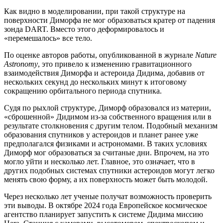
Как видно в моделировании, при такой структуре на
поверхности Диморфа не мог образоваться кратер от падения
зонда DART. Вместо этого деформировалось и
«перемешалось» все тело.
По оценке авторов работы, опубликованной в журнале
Nature
Astronomy
, это привело к изменению гравитационного
взаимодействия Диморфа и астероида Дидима, добавив от
нескольких секунд до нескольких минут к итоговому
сокращению орбитального периода спутника.
Судя по рыхлой структуре, Диморф образовался из материи,
«сброшенной» Дидимом из-за собственного вращения или в
результате столкновения с другим телом. Подобный механизм
образования спутников у астероидов и планет ранее уже
предполагался физиками и астрономами. В таких условиях
Диморф мог образоваться за считаные дни. Впрочем, на это
могло уйти и несколько лет. Главное, это означает, что в
других подобных системах спутники астероидов могут легко
менять свою форму, а их поверхность может быть молодой.
Через несколько лет ученые получат возможность проверить
эти выводы. В октябре 2024 года Европейское космическое
агентство планирует запустить к системе Дидима миссию