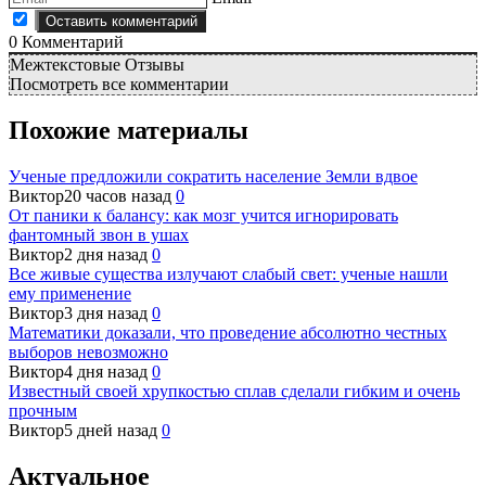
0
Комментарий
Межтекстовые Отзывы
Посмотреть все комментарии
Похожие материалы
Ученые предложили сократить население Земли вдвое
Виктор
20 часов назад
0
От паники к балансу: как мозг учится игнорировать
фантомный звон в ушах
Виктор
2 дня назад
0
Все живые существа излучают слабый свет: ученые нашли
ему применение
Виктор
3 дня назад
0
Математики доказали, что проведение абсолютно честных
выборов невозможно
Виктор
4 дня назад
0
Известный своей хрупкостью сплав сделали гибким и очень
прочным
Виктор
5 дней назад
0
Актуальное