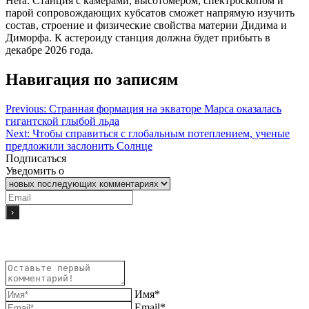
Hera. Станция с камерами, высотомером, спектроскопом и
парой сопровождающих кубсатов сможет напрямую изучить
состав, строение и физические свойства материи Дидима и
Диморфа. К астероиду станция должна будет прибыть в
декабре 2026 года.
Навигация по записям
Previous:
Странная формация на экваторе Марса оказалась
гигантской глыбой льда
Next:
Чтобы справиться с глобальным потеплением, ученые
предложили заслонить Солнце
Подписаться
Уведомить о
Имя*
Email*