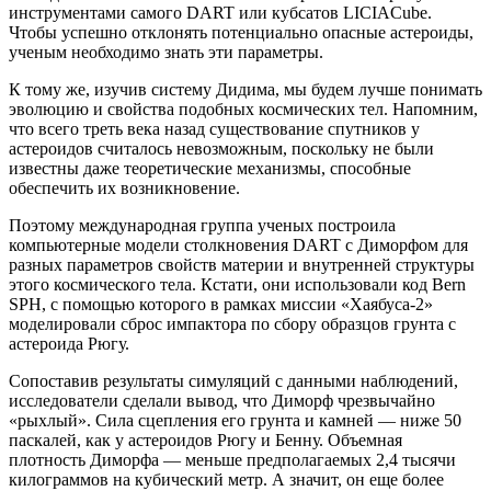
инструментами самого DART или кубсатов LICIACube.
Чтобы успешно отклонять потенциально опасные астероиды,
ученым необходимо знать эти параметры.
К тому же, изучив систему Дидима, мы будем лучше понимать
эволюцию и свойства подобных космических тел. Напомним,
что всего треть века назад существование спутников у
астероидов считалось невозможным, поскольку не были
известны даже теоретические механизмы, способные
обеспечить их возникновение.
Поэтому международная группа ученых построила
компьютерные модели столкновения DART с Диморфом для
разных параметров свойств материи и внутренней структуры
этого космического тела. Кстати, они использовали код Bern
SPH, с помощью которого в рамках миссии «Хаябуса-2»
моделировали сброс импактора по сбору образцов грунта с
астероида Рюгу.
Сопоставив результаты симуляций с данными наблюдений,
исследователи сделали вывод, что Диморф чрезвычайно
«рыхлый». Сила сцепления его грунта и камней — ниже 50
паскалей, как у астероидов Рюгу и Бенну. Объемная
плотность Диморфа — меньше предполагаемых 2,4 тысячи
килограммов на кубический метр. А значит, он еще более