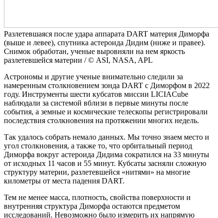
Разлетевшаяся после удара аппарата DART материя Диморфа
(выше и левее), спутника астероида Дидим (ниже и правее).
Снимок обработан, ученые выровняли на нем яркость
разлетевшейся материи / © ASI, NASA, APL
Астрономы и другие ученые внимательно следили за
намеренным столкновением зонда DART с Диморфом в 2022
году. Инструменты шести кубсатов миссии LICIACube
наблюдали за системой вблизи в первые минуты после
события, а земные и космические телескопы регистрировали
последствия столкновения на протяжении многих недель.
Так удалось собрать немало данных. Мы точно знаем место и
угол столкновения, а также то, что орбитальный период
Диморфа вокруг астероида Дидима сократился на 33 минуты
от исходных 11 часов и 55 минут. Кубсаты засняли сложную
структуру материи, разлетевшейся «нитями» на многие
километры от места падения DART.
Тем не менее масса, плотность, свойства поверхности и
внутренняя структура Диморфа остаются предметом
исследований. Невозможно было измерить их напрямую