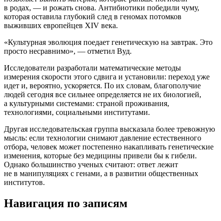
в родах, — и рожать снова. Антибиотики победили чуму,
которая оставила глубокий след в геномах потомков
выживших европейцев XIV века.
«Культурная эволюция поедает генетическую на завтрак. Это
просто несравнимо», — отметил Вуд.
Исследователи разработали математические методы
измерения скорости этого сдвига и установили: переход уже
идет и, вероятно, ускоряется. По их словам, благополучие
людей сегодня все сильнее определяется не их биологией,
а культурными системами: страной проживания,
технологиями, социальными институтами.
Другая исследовательская группа высказала более тревожную
мысль: если технологии снимают давление естественного
отбора, человек может постепенно накапливать генетические
изменения, которые без медицины привели бы к гибели.
Однако большинство ученых считают: ответ лежит
не в манипуляциях с генами, а в развитии общественных
институтов.
Навигация по записям