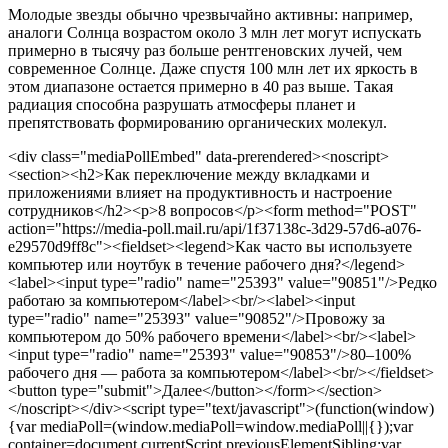
Молодые звезды обычно чрезвычайно активны: например,
аналоги Солнца возрастом около 3 млн лет могут испускать
примерно в тысячу раз больше рентгеновских лучей, чем
современное Солнце. Даже спустя 100 млн лет их яркость в
этом диапазоне остается примерно в 40 раз выше. Такая
радиация способна разрушать атмосферы планет и
препятствовать формированию органических молекул.
<div class="mediaPollEmbed" data-prerendered><noscript>
<section><h2>Как переключение между вкладками и
приложениями влияет на продуктивность и настроение
сотрудников</h2><p>8 вопросов</p><form method="POST"
action="https://media-poll.mail.ru/api/1f37138c-3d29-57d6-a076-
e29570d9ff8c"><fieldset><legend>Как часто вы используете
компьютер или ноутбук в течение рабочего дня?</legend>
<label><input type="radio" name="25393" value="90851"/>Редко
работаю за компьютером</label><br/><label><input
type="radio" name="25393" value="90852"/>Провожу за
компьютером до 50% рабочего времени</label><br/><label>
<input type="radio" name="25393" value="90853"/>80–100%
рабочего дня — работа за компьютером</label><br/></fieldset>
<button type="submit">Далее</button></form></section>
</noscript></div><script type="text/javascript">(function(window)
{var mediaPoll=(window.mediaPoll=window.mediaPoll||{});var
container=document.currentScript.previousElementSibling;var