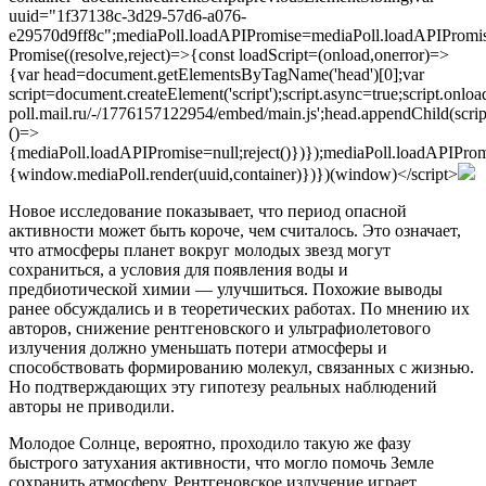
uuid="1f37138c-3d29-57d6-a076-
e29570d9ff8c";mediaPoll.loadAPIPromise=mediaPoll.loadAPIPromi
Promise((resolve,reject)=>{const loadScript=(onload,onerror)=>
{var head=document.getElementsByTagName('head')[0];var
script=document.createElement('script');script.async=true;script.onloa
poll.mail.ru/-/1776157122954/embed/main.js';head.appendChild(script
()=>
{mediaPoll.loadAPIPromise=null;reject()})});mediaPoll.loadAPIProm
{window.mediaPoll.render(uuid,container)})})(window)</script>
Новое исследование показывает, что период опасной
активности может быть короче, чем считалось. Это означает,
что атмосферы планет вокруг молодых звезд могут
сохраниться, а условия для появления воды и
предбиотической химии — улучшиться. Похожие выводы
ранее обсуждались и в теоретических работах. По мнению их
авторов, снижение рентгеновского и ультрафиолетового
излучения должно уменьшать потери атмосферы и
способствовать формированию молекул, связанных с жизнью.
Но подтверждающих эту гипотезу реальных наблюдений
авторы не приводили.
Молодое Солнце, вероятно, проходило такую же фазу
быстрого затухания активности, что могло помочь Земле
сохранить атмосферу. Рентгеновское излучение играет