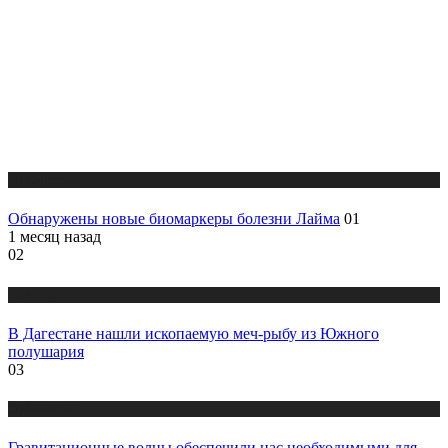
Публикации
Обнаружены новые биомаркеры болезни Лайма
01
1 месяц назад
02
Публикации
В Дагестане нашли ископаемую меч-рыбу из Южного
полушария
03
Публикации
Гравитационные волны обеспечили нас необходимыми для