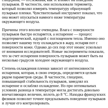
пузырьков. В частности, они использовали термометр,
который позволял измерять температуру образующей
пузырьки пленки. Чувствительный инструмент показал, что
она может опускаться намного ниже температуры
окружающего воздуха.
Причины этого вполне очевидны. Влага с поверхности
пузырьков быстро испаряется, а испарение — процесс
эндотермический, идущий с поглощением тепла. Именно оно
позволяет нашему телу охлаждаться в жару, испаряя пот с
поверхности кожи. Однако до сих пор этот нюанс ускользал
от внимания исследователей. Новые эксперименты показали,
что за счет испарения поверхность пузырьков может быть на
несколько градусов холоднее окружающего воздуха.
Степень охлаждения пленки зависит от интенсивности
испарения, которая, в свою очередь, определяется целым
рядом параметров среды. В частности, глицерин,
повышающий стабильность пузырьков, замедлял их
испарение и ослаблял охлаждение. Но при оптимальных
условиях разница в температуре могла достигать довольно
впечатляющих величин, вплоть до 8 °C. Находка французских
физиков позволит точнее предсказывать поведение пузырьков
и лучше его контролировать.