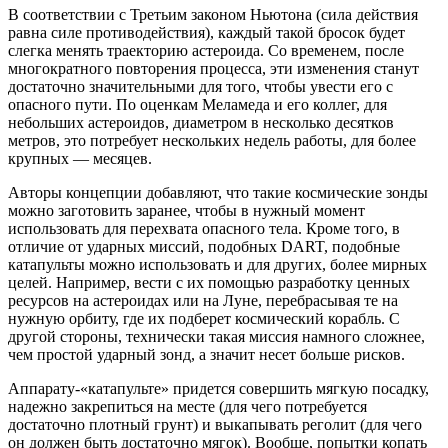
В соответствии с Третьим законом Ньютона (сила действия
равна силе противодействия), каждый такой бросок будет
слегка менять траекторию астероида. Со временем, после
многократного повторения процесса, эти изменения станут
достаточно значительными для того, чтобы увести его с
опасного пути. По оценкам Меламеда и его коллег, для
небольших астероидов, диаметром в несколько десятков
метров, это потребует нескольких недель работы, для более
крупных — месяцев.
Авторы концепции добавляют, что такие космические зонды
можно заготовить заранее, чтобы в нужный момент
использовать для перехвата опасного тела. Кроме того, в
отличие от ударных миссий, подобных DART, подобные
катапульты можно использовать и для других, более мирных
целей. Например, вести с их помощью разработку ценных
ресурсов на астероидах или на Луне, перебрасывая те на
нужную орбиту, где их подберет космический корабль. С
другой стороны, технически такая миссия намного сложнее,
чем простой ударный зонд, а значит несет больше рисков.
Аппарату-«катапульте» придется совершить мягкую посадку,
надежно закрепиться на месте (для чего потребуется
достаточно плотный грунт) и выкапывать реголит (для чего
он должен быть достаточно мягок). Вообще, попытки копать