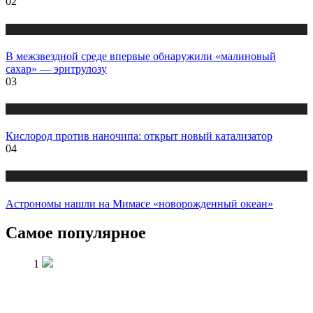
02
Публикации
В межзвездной среде впервые обнаружили «малиновый
сахар» — эритрулозу
03
Публикации
Кислород против наночипа: открыт новый катализатор
04
Публикации
Астрономы нашли на Мимасе «новорожденный океан»
Самое популярное
1