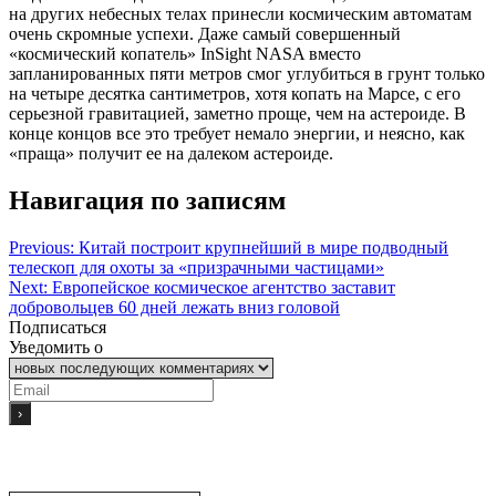
на других небесных телах принесли космическим автоматам
очень скромные успехи. Даже самый совершенный
«космический копатель» InSight NASA вместо
запланированных пяти метров смог углубиться в грунт только
на четыре десятка сантиметров, хотя копать на Марсе, с его
серьезной гравитацией, заметно проще, чем на астероиде. В
конце концов все это требует немало энергии, и неясно, как
«праща» получит ее на далеком астероиде.
Навигация по записям
Previous:
Китай построит крупнейший в мире подводный
телескоп для охоты за «призрачными частицами»
Next:
Европейское космическое агентство заставит
добровольцев 60 дней лежать вниз головой
Подписаться
Уведомить о