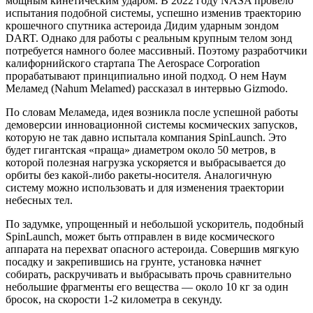
мощным кинетическим ударом. В 2022 году NASA провело
испытания подобной системы, успешно изменив траекторию
крошечного спутника астероида Дидим ударным зондом
DART. Однако для работы с реальным крупным телом зонд
потребуется намного более массивный. Поэтому разработчики
калифорнийского стартапа The Aerospace Corporation
прорабатывают принципиально иной подход. О нем Наум
Меламед (Nahum Melamed) рассказал в интервью Gizmodo.
По словам Меламеда, идея возникла после успешной работы
демоверсии инновационной системы космических запусков,
которую не так давно испытала компания SpinLaunch. Это
будет гигантская «праща» диаметром около 50 метров, в
которой полезная нагрузка ускоряется и выбрасывается до
орбиты без какой-либо ракеты-носителя. Аналогичную
систему можно использовать и для изменения траектории
небесных тел.
По задумке, упрощенный и небольшой ускоритель, подобный
SpinLaunch, может быть отправлен в виде космического
аппарата на перехват опасного астероида. Совершив мягкую
посадку и закрепившись на грунте, установка начнет
собирать, раскручивать и выбрасывать прочь сравнительно
небольшие фрагменты его вещества — около 10 кг за один
бросок, на скорости 1-2 километра в секунду.