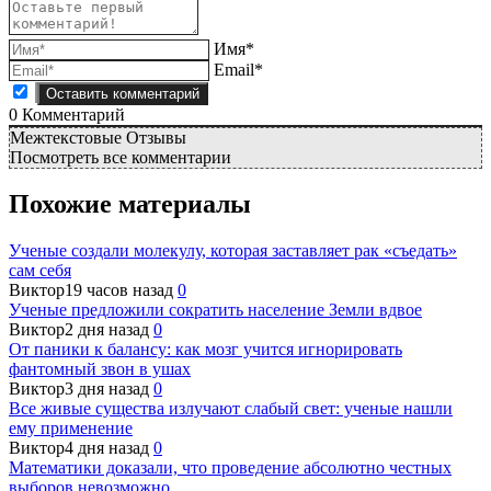
Имя*
Email*
0
Комментарий
Межтекстовые Отзывы
Посмотреть все комментарии
Похожие материалы
Ученые создали молекулу, которая заставляет рак «съедать»
сам себя
Виктор
19 часов назад
0
Ученые предложили сократить население Земли вдвое
Виктор
2 дня назад
0
От паники к балансу: как мозг учится игнорировать
фантомный звон в ушах
Виктор
3 дня назад
0
Все живые существа излучают слабый свет: ученые нашли
ему применение
Виктор
4 дня назад
0
Математики доказали, что проведение абсолютно честных
выборов невозможно