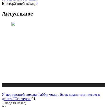
Виктор
5 дней назад
0
Актуальное
Публикации
У мерцающей звезды Табби может быть компаньон весом в
девять Юпитеров
01
1 неделя назад