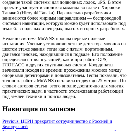
создание такой системы для подводных лодок, μPS. В этом
проекте участвует и японская команда во главе с Хироюки
Танакой (Hiroyuki Tanaka). Параллельно разработчики
занимаются более мирным направлением — беспроводной
системой навигации, которую можно будет использовать под
землей: в подвалах и пещерах, шахтах и горных разработках.
Недавно система MuWNS прошла первые полевые
испытания. Ученые установили четыре детектора мюонов на
шестом этаже здания, тогда как с пятым, портативным,
двигался человек, находившийся в подвале. Его положение
определялось триангуляцией, как и при работе GPS,
ГЛОНАСС и других спутниковых систем. Координаты
вычисляли исходя из времени прохождения мюонов между
опорными детекторами и пользователем. Тесты показали, что
точность работы MuWNS составила от двух до 25 метров. По
словам авторов статьи, этого вполне достаточно для многих
практических задач, в частности отслеживания работающей
под землей техники и поиска людей.
Навигация по записям
Previous:
ЦЕРН прекратит сотрудничество с Россией и
Белоруссией