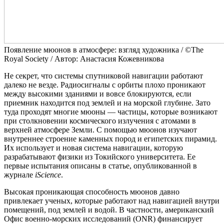
Появление мюонов в атмосфере: взгляд художника / ©The
Royal Society / Автор: Анастасия Кожевникова
Не секрет, что системы спутниковой навигации работают
далеко не везде. Радиосигналы с орбиты плохо проникают
между высокими зданиями и вовсе блокируются, если
приемник находится под землей и на морской глубине. Зато
туда проходят многие мюоны — частицы, которые возникают
при столкновении космического излучения с атомами в
верхней атмосфере Земли. С помощью мюонов изучают
внутреннее строение каменных пород и египетских пирамид.
Их использует и новая система навигации, которую
разрабатывают физики из Токийского университета. Ее
первые испытания описаны в статье, опубликованной в
журнале
iScience
.
Высокая проникающая способность мюонов давно
привлекает ученых, которые работают над навигацией внутри
помещений, под землей и водой. В частности, американский
Офис военно-морских исследований (ONR) финансирует