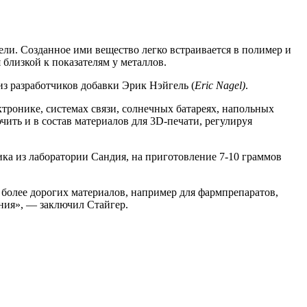
и. Созданное ими вещество легко встраивается в полимер и
близкой к показателям у металлов.
з разработчиков добавки Эрик Нэйгель (
Eric Nagel)
.
ронике, системах связи, солнечных батареях, напольных
ить и в состав материалов для 3D-печати, регулируя
ика из лаборатории Сандия, на приготовление 7-10 граммов
 более дорогих материалов, например для фармпрепаратов,
ния», — заключил Стайгер.