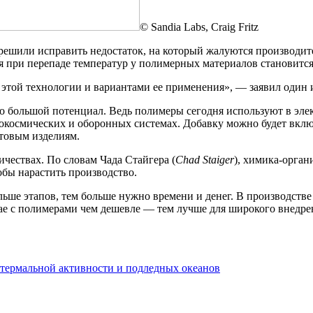
© Sandia Labs, Craig Fritz
шили исправить недостаток, на который жалуются производител
я при перепаде температур у полимерных материалов становится 
этой технологии и вариантами ее применения», — заявил один и
большой потенциал. Ведь полимеры сегодня используют в элект
окосмических и оборонных системах. Добавку можно будет включ
отовым изделиям.
чествах. По словам Чада Стайгера (
Chad Staiger
), химика-орган
обы нарастить производство.
ьше этапов, тем больше нужно времени и денег. В производстве
ае с полимерами чем дешевле — тем лучше для широкого внедре
термальной активности и подледных океанов