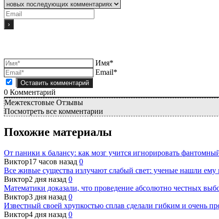
Имя*
Email*
0
Комментарий
Межтекстовые Отзывы
Посмотреть все комментарии
Похожие материалы
От паники к балансу: как мозг учится игнорировать фантомный
Виктор
17 часов назад
0
Все живые существа излучают слабый свет: ученые нашли ему
Виктор
2 дня назад
0
Математики доказали, что проведение абсолютно честных выб
Виктор
3 дня назад
0
Известный своей хрупкостью сплав сделали гибким и очень п
Виктор
4 дня назад
0