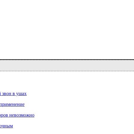
 звон в ушах
 применение
оров невозможно
рочным