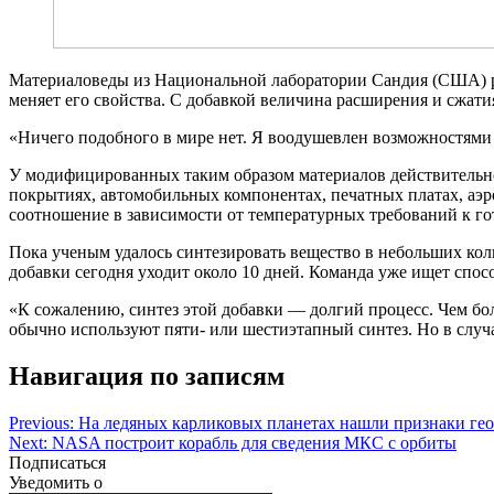
Материаловеды из Национальной лаборатории Сандия (США) ре
меняет его свойства. С добавкой величина расширения и сжати
«Ничего подобного в мире нет. Я воодушевлен возможностями 
У модифицированных таким образом материалов действительно 
покрытиях, автомобильных компонентах, печатных платах, аэр
соотношение в зависимости от температурных требований к г
Пока ученым удалось синтезировать вещество в небольших коли
добавки сегодня уходит около 10 дней. Команда уже ищет спос
«К сожалению, синтез этой добавки — долгий процесс. Чем бол
обычно используют пяти- или шестиэтапный синтез. Но в случ
Навигация по записям
Previous:
На ледяных карликовых планетах нашли признаки гео
Next:
NASA построит корабль для сведения МКС с орбиты
Подписаться
Уведомить о