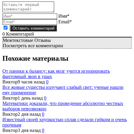
Имя*
Email*
0
Комментарий
Межтекстовые Отзывы
Посмотреть все комментарии
Похожие материалы
От паники к балансу: как мозг учится игнорировать
фантомный звон в ушах
Виктор
9 часов назад
0
Все живые существа излучают слабый свет: ученые нашли
ему применение
Виктор
1 день назад
0
Математики доказали, что проведение абсолютно честных
выборов невозможно
Виктор
2 дня назад
0
Известный своей хрупкостью сплав сделали гибким и очень
прочным
Виктор
3 дня назад
0