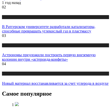
1 год назад
02
Публикации
В Ратгерском университете разработали катализаторы,
способные превращать углекислый газ в пластмассу
03
Публикации
Астрономы предложили построить первую внеземную
колонию внутри «астероида-конфеты»
04
Публикации
Новый материал восстанавливается за счет углерода в воздухе
Самое популярное
1