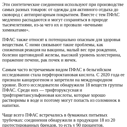
Эти синтетические соединения используют при производстве
самых разных товаров: от одежды для активного отдыха до
сковород с антипригарным покрытием. Вместе с тем ПФАС
медленно распадаются и могут сохраняться в природе
тысячелетиями, из-за чего их и прозвали «вечными
химикатами».
ПФАС также относят к потенциально опасным для здоровья
веществам. С ними связывают такие проблемы, как
сниженная реакция на вакцины, малый вес при рождении,
болезни щитовидной железы, высокий уровень холестерина,
поражение печени, рак почек и яичек.
Самым часто встречаемым видом ПФАС в бельгийском
исследовании стала перфтороктановая кислота. С 2020 года ее
признали канцерогеном и запретили на международном
уровне. Всего исследователи обнаружили 18 веществ группы
ПФАС. Среди них — трифторуксусная и
трифторметансульфоновая кислоты, которые хорошо
растворимы в воде и поэтому могут попасть из соломинок в
напитки.
Чаще всего ПФАС встречались в бумажных питьевых
трубочках: соединения обнаружили в продукции 18 из 20
протестированных брендов, то есть у 90 процентов.