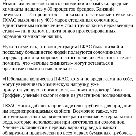
Немногим лучше оказались соломинки из бамбука: вредные
химикаты нашлись у 80 процентов брендов. Близкий
результат — 75 процентов — показали пластиковые трубочки.
ПФАС выявили и у 40% марок стеклянных соломинок.
Единственным исключением стали трубочки из нержавеющей
стали — ни в одном из пяти видов протестированных
образцов химикат не нашли.
Нужно отметить, что концентрация ПФАС была низкой и
поскольку большинство людей пользуются соломинками
изредка, риск для здоровья от этого невелик. Но стоит все же
помнить, что «вечные химикаты» могут оставаться в
организме годами и накапливаться.
«Небольшие количества ПФАС, хотя и не вредят сами по себе,
могут увеличивать химическую нагрузку, уже
присутствующую в организме», — пояснил доктор Тимо
Гроффен, ученый-эколог и один из участников исследования.
ПФАС могли добавить производители трубочек для придания
им водонепроницаемых свойств. Возможно также, что
источником стали загрязненные растительные материалы или
вода, которые использовали при изготовлении соломинок.
Ученые склоняются к первому варианту, ведь химикат
обнаружили практически во всех марках бумажных трубочек.