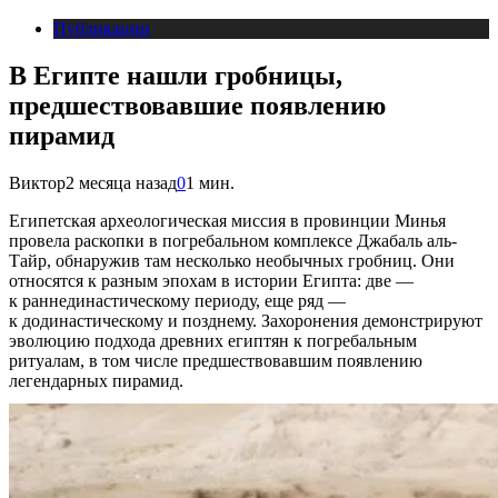
Публикации
В Египте нашли гробницы,
предшествовавшие появлению
пирамид
Виктор
2 месяца назад
0
1 мин.
Египетская археологическая миссия в провинции Минья
провела раскопки в погребальном комплексе Джабаль аль-
Тайр, обнаружив там несколько необычных гробниц. Они
относятся к разным эпохам в истории Египта: две —
к раннединастическому периоду, еще ряд —
к додинастическому и позднему. Захоронения демонстрируют
эволюцию подхода древних египтян к погребальным
ритуалам, в том числе предшествовавшим появлению
легендарных пирамид.