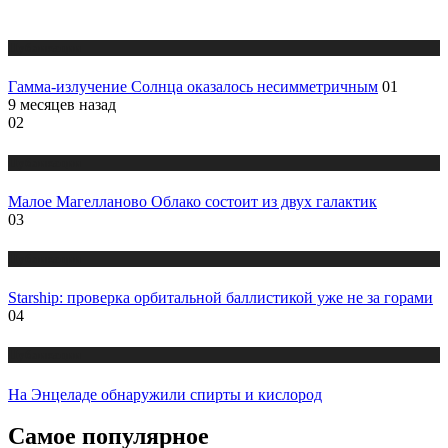
Публикации
Гамма-излучение Солнца оказалось несимметричным
01
9 месяцев назад
02
Публикации
Малое Магелланово Облако состоит из двух галактик
03
Публикации
Starship: проверка орбитальной баллистикой уже не за горами
04
Публикации
На Энцеладе обнаружили спирты и кислород
Самое популярное