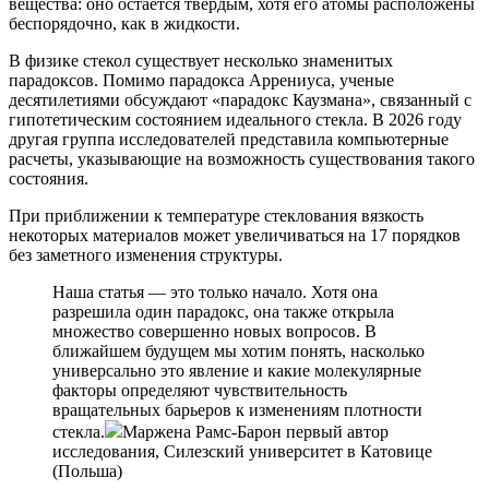
вещества: оно остается твердым, хотя его атомы расположены
беспорядочно, как в жидкости.
В физике стекол существует несколько знаменитых
парадоксов. Помимо парадокса Аррениуса, ученые
десятилетиями обсуждают «парадокс Каузмана», связанный с
гипотетическим состоянием идеального стекла. В 2026 году
другая группа исследователей представила компьютерные
расчеты, указывающие на возможность существования такого
состояния.
При приближении к температуре стеклования вязкость
некоторых материалов может увеличиваться на 17 порядков
без заметного изменения структуры.
Наша статья — это только начало. Хотя она
разрешила один парадокс, она также открыла
множество совершенно новых вопросов. В
ближайшем будущем мы хотим понять, насколько
универсально это явление и какие молекулярные
факторы определяют чувствительность
вращательных барьеров к изменениям плотности
стекла.
Маржена Рамс-Барон первый автор
исследования, Силезский университет в Катовице
(Польша)