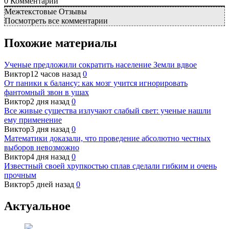
0
Комментарий
Межтекстовые Отзывы
Посмотреть все комментарии
Похожие материалы
Ученые предложили сократить население Земли вдвое
Виктор
12 часов назад
0
От паники к балансу: как мозг учится игнорировать
фантомный звон в ушах
Виктор
2 дня назад
0
Все живые существа излучают слабый свет: ученые нашли
ему применение
Виктор
3 дня назад
0
Математики доказали, что проведение абсолютно честных
выборов невозможно
Виктор
4 дня назад
0
Известный своей хрупкостью сплав сделали гибким и очень
прочным
Виктор
5 дней назад
0
Актуальное