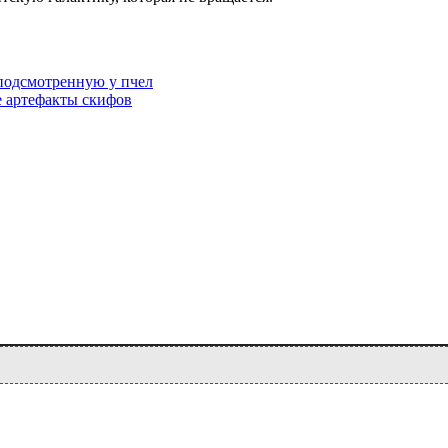
подсмотренную у пчел
 артефакты скифов