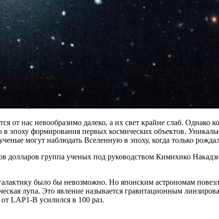
тся от нас невообразимо далеко, а их свет крайне слаб. Однак
ьно в эпоху формирования первых космических объектов. Уникаль
ь ученые могут наблюдать Вселенную в эпоху, когда только рожда
ов долларов группа ученых под руководством Кимихико Накадз
галактику было бы невозможно. Но японским астрономам повез
смическая лупа. Это явление называется гравитационным линзир
 от LAP1-B усилился в 100 раз.