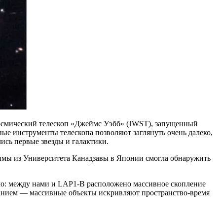
о космический телескоп «Джеймс Уэбб» (JWST), запущенный
ные инструменты телескопа позволяют заглянуть очень далеко,
лись первые звезды и галактики.
имы из Университета Канадзавы в Японии смогла обнаружить
ло: между нами и LAP1-B расположено массивное скопление
ованием — массивные объекты искривляют пространство-время