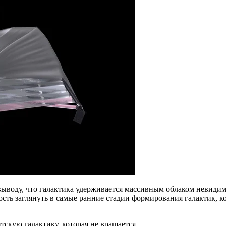
выводу, что галактика удерживается массивным облаком невидим
ость заглянуть в самые ранние стадии формирования галактик, к
скую галактику, которая не вращается.