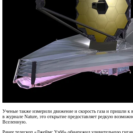
Ученые также измерили движение и скорость газа и пришли к 
в журнале Nature, это открытие предоставляет редкую возможн
Вселенную.
Ранее телескоп «Джеймс Уэбб» обнаружил удивительную гигант