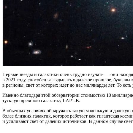
Первые звезды и галактики очень трудно изучать — они находя
в 2021 году, способен заглядывать в далекое прошлое, буквал
в регионы, свет от которых идет до нас миллиарды лет. То ест
Именно благодаря этой обсерватории стоимостью 10 миллиард
тусклую древнюю галактику LAP1-B.
В обычных условиях обнаружить такую маленькую и далекую 
более близких галактик, которое работает как гигантская ко
и усиливают свет от далеких источников. В данном случае свет