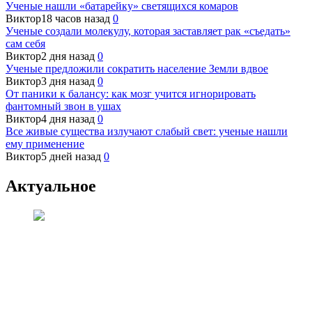
Ученые нашли «батарейку» светящихся комаров
Виктор
18 часов назад
0
Ученые создали молекулу, которая заставляет рак «съедать»
сам себя
Виктор
2 дня назад
0
Ученые предложили сократить население Земли вдвое
Виктор
3 дня назад
0
От паники к балансу: как мозг учится игнорировать
фантомный звон в ушах
Виктор
4 дня назад
0
Все живые существа излучают слабый свет: ученые нашли
ему применение
Виктор
5 дней назад
0
Актуальное