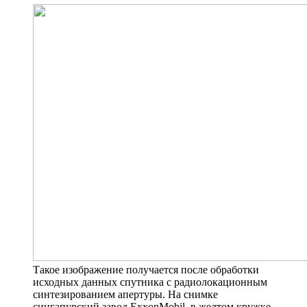
Такое изображение получается после обработки
исходных данных спутника с радиолокационным
синтезированием апертуры. На снимке
сингапурский завод ExxonMobil, в желтом кружке