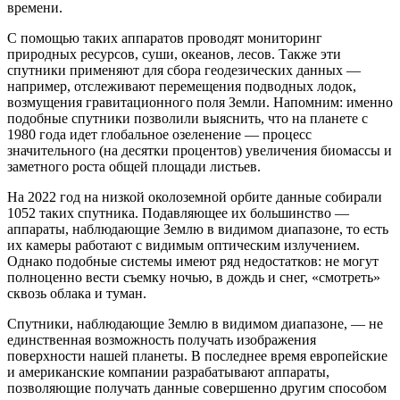
времени.
С помощью таких аппаратов проводят мониторинг
природных ресурсов, суши, океанов, лесов. Также эти
спутники применяют для сбора геодезических данных —
например, отслеживают перемещения подводных лодок,
возмущения гравитационного поля Земли. Напомним: именно
подобные спутники позволили выяснить, что на планете с
1980 года идет глобальное озеленение — процесс
значительного (на десятки процентов) увеличения биомассы и
заметного роста общей площади листьев.
На 2022 год на низкой околоземной орбите данные собирали
1052 таких спутника. Подавляющее их большинство —
аппараты, наблюдающие Землю в видимом диапазоне, то есть
их камеры работают с видимым оптическим излучением.
Однако подобные системы имеют ряд недостатков: не могут
полноценно вести съемку ночью, в дождь и снег, «смотреть»
сквозь облака и туман.
Спутники, наблюдающие Землю в видимом диапазоне, — не
единственная возможность получать изображения
поверхности нашей планеты. В последнее время европейские
и американские компании разрабатывают аппараты,
позволяющие получать данные совершенно другим способом