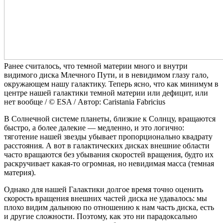
Ранее считалось, что темной материи много и внутри
видимого диска Млечного Пути, и в невидимом глазу гало,
окружающем нашу галактику. Теперь ясно, что как минимум в
центре нашей галактики темной материи или дефицит, или
нет вообще / © ESA / Автор: Caristania Fabricius
В Солнечной системе планеты, близкие к Солнцу, вращаются
быстро, а более далекие — медленно, и это логично:
тяготение нашей звезды убывает пропорционально квадрату
расстояния. А вот в галактических дисках внешние области
часто вращаются без убывания скоростей вращения, будто их
раскручивает какая-то огромная, но невидимая масса (темная
материя).
Однако для нашей Галактики долгое время точно оценить
скорость вращения внешних частей диска не удавалось: мы
плохо видим дальнюю по отношению к нам часть диска, есть
и другие сложности. Поэтому, как это ни парадоксально