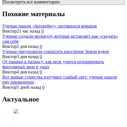
Посмотреть все комментарии
Похожие материалы
Ученые нашли «батарейку» светящихся комаров
Виктор
21 час назад
0
Ученые создали молекулу, которая заставляет рак «съедать»
сам себя
Виктор
2 дня назад
0
Ученые предложили сократить население Земли вдвое
Виктор
3 дня назад
0
От паники к балансу: как мозг учится игнорировать
фантомный звон в ушах
Виктор
4 дня назад
0
Все живые существа излучают слабый свет: ученые нашли
ему применение
Виктор
5 дней назад
0
Актуальное