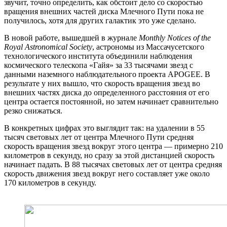
звучит, точно определить, как обстоит дело со скоростью
вращения внешних частей диска Млечного Пути пока не
получилось, хотя для других галактик это уже сделано.
В новой работе, вышедшей в журнале
Monthly Notices of the
Royal Astronomical Society
, астрономы из Массачусетского
технологического института объединили наблюдения
космического телескопа «Гайя» за 33 тысячами звезд с
данными наземного наблюдательного проекта APOGEE. В
результате у них вышло, что скорость вращения звезд во
внешних частях диска до определенного расстояния от его
центра остается постоянной, но затем начинает сравнительно
резко снижаться.
В конкретных цифрах это выглядит так: на удалении в 55
тысяч световых лет от центра Млечного Пути средняя
скорость вращения звезд вокруг этого центра — примерно 210
километров в секунду, но сразу за этой дистанцией скорость
начинает падать. В 88 тысячах световых лет от центра средняя
скорость движения звезд вокруг него составляет уже около
170 километров в секунду.