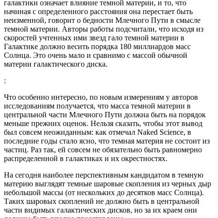
галактики означает влияние темной материи, и то, что
начиная с определенного расстояния она перестает быть
неизменной, говорит о бедности Млечного Пути в смысле
темной материи. Авторы работы подсчитали, что исходя из
скоростей учтенных ими звезд гало темной материи в
Галактике должно весить порядка 180 миллиардов масс
Солнца. Это очень мало и сравнимо с массой обычной
материи галактического диска.
:
Что особенно интересно, по новым измерениям у авторов
исследованиям получается, что масса темной материи в
центральной части Млечного Пути должна быть на порядок
меньше прежних оценок. Нельзя сказать, чтобы этот вывод
был совсем неожиданным: как отмечал Naked Science, в
последние годы стало ясно, что темная материя не состоит из
частиц. Раз так, ей совсем не обязательно быть равномерно
распределенной в галактиках и их окрестностях.
На сегодня наиболее перспективным кандидатом в темную
материю выглядят темные шаровые скопления из черных дыр
небольшой массы (от нескольких до десятков масс Солнца).
Таких шаровых скоплений не должно быть в центральной
части видимых галактических дисков, но за их краем они