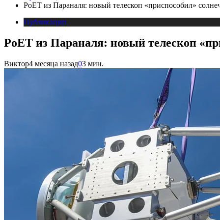
PoET из Параналя: новый телескоп «приспособил» солнеч
Публикации
PoET из Параналя: новый телескоп «пр
Виктор
4 месяца назад
0
3 мин.