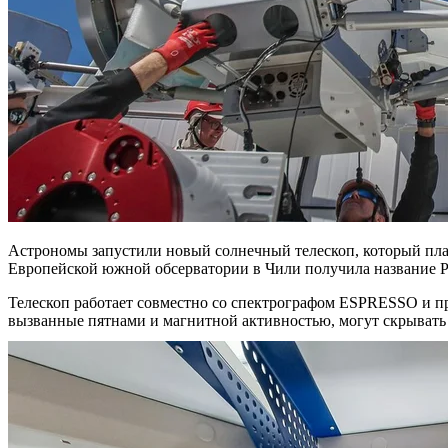
Астрономы запустили новый солнечный телескоп, который план
Европейской южной обсерватории в Чили получила название Par
Телескоп работает совместно со спектрографом ESPRESSO и пре
вызванные пятнами и магнитной активностью, могут скрывать