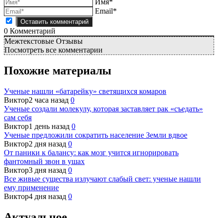
Имя*
Email*
0
Комментарий
Межтекстовые Отзывы
Посмотреть все комментарии
Похожие материалы
Ученые нашли «батарейку» светящихся комаров
Виктор
2 часа назад
0
Ученые создали молекулу, которая заставляет рак «съедать»
сам себя
Виктор
1 день назад
0
Ученые предложили сократить население Земли вдвое
Виктор
2 дня назад
0
От паники к балансу: как мозг учится игнорировать
фантомный звон в ушах
Виктор
3 дня назад
0
Все живые существа излучают слабый свет: ученые нашли
ему применение
Виктор
4 дня назад
0
Актуальное