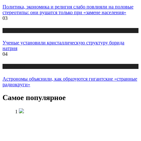
Политика, экономика и религия слабо повлияли на половые
стереотипы: они рушатся только при «замене населения»
03
Публикации
Ученые установили кристаллическую структуру борида
натрия
04
Публикации
Астрономы объяснили, как образуются гигантские «странные
радиокруги»
Самое популярное
1