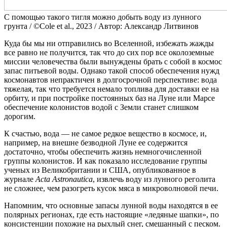
С помощью такого тигля можно добыть воду из лунного
грунта / ©Cole et al., 2023 / Автор: Александр Литвинов
Куда бы мы ни отправились во Вселенной, избежать жажды
все равно не получится, так что до сих пор все околоземные
миссии человечества были вынуждены брать с собой в космос
запас питьевой воды. Однако такой способ обеспечения нужд
космонавтов непрактичен в долгосрочной перспективе: вода
тяжелая, так что требуется немало топлива для доставки ее на
орбиту, и при постройке постоянных баз на Луне или Марсе
обеспечение колонистов водой с Земли станет слишком
дорогим.
К счастью, вода — не самое редкое вещество в космосе, и,
например, на внешне безводной Луне ее содержится
достаточно, чтобы обеспечить жизнь немногочисленной
группы колонистов. И как показало исследование группы
ученых из Великобритании и США, опубликованное в
журнале
Acta Astronautica
, извлечь воду из лунного реголита
не сложнее, чем разогреть кусок мяса в микроволновой печи.
Напомним, что основные запасы лунной воды находятся в ее
полярных регионах, где есть настоящие «ледяные шапки», по
консистенции похожие на рыхлый снег, смешанный с песком.