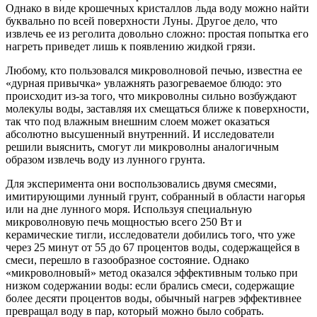
Однако в виде крошечных кристаллов льда воду можно найти
буквально по всей поверхности Луны. Другое дело, что
извлечь ее из реголита довольно сложно: простая попытка его
нагреть приведет лишь к появлению жидкой грязи.
Любому, кто пользовался микроволновой печью, известна ее
«дурная привычка» увлажнять разогреваемое блюдо: это
происходит из-за того, что микроволны сильно возбуждают
молекулы воды, заставляя их смещаться ближе к поверхности,
так что под влажным внешним слоем может оказаться
абсолютно высушенный внутренний. И исследователи
решили выяснить, смогут ли микроволны аналогичным
образом извлечь воду из лунного грунта.
Для эксперимента они воспользовались двумя смесями,
имитирующими лунный грунт, собранный в области нагорья
или на дне лунного моря. Используя специальную
микроволновую печь мощностью всего 250 Вт и
керамические тигли, исследователи добились того, что уже
через 25 минут от 55 до 67 процентов воды, содержащейся в
смеси, перешло в газообразное состояние. Однако
«микроволновый» метод оказался эффективным только при
низком содержании воды: если брались смеси, содержащие
более десяти процентов воды, обычный нагрев эффективнее
превращал воду в пар, который можно было собрать.